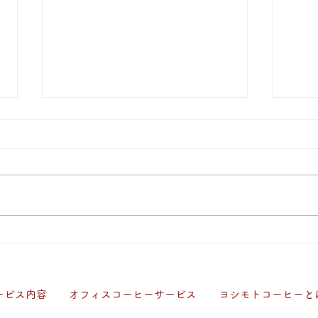
202
せ（
て）
平素
御礼
近・
てい
全が
2026.7.16 お知らせ『ツクツ
（7
ク!!!アプリ』7月末で利用終
しま
了いたします
日土曜
ービス内容
​オフィスコーヒーサービス
ヨシモトコーヒーと
※交