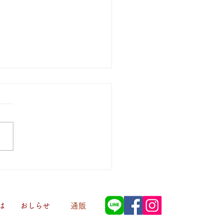
6.7.11営業再開のお知ら
台風9号の影響につい
は格別のご愛顧を賜り、厚く
申し上げます。 台風9号の接
通過に伴い、臨時休業とさせ
ただいておりましたが、 安
確認できましたため、本日
月11日）より営業を再開いた
す。 営業開始日時： 7月11
日 14時〜18時まで 備考：
は
おしらせ
通販
通機関の乱れや安全確保のた