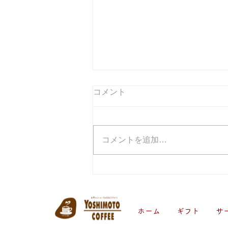
2026.8.7 営業再開のお知らせ
コメント
（台風13号の影響について）
平素は格別のご愛顧を賜り、厚く
御礼申し上げます。 台風13号の
コメントを追加…
接近・通過に伴い、本日（８月7
日（金））は臨時休業とさせてい
ただきます。 明日、８月８日
（土）の営業につきましては、お
客様と従業員の安全を最優先と
し、台風の状況や公共交通機関の
ホーム
ギフト
サ
運行状況に応じてオープンさせて